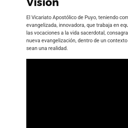
Visión
El Vicariato Apostólico de Puyo, teniendo co
evangelizada, innovadora, que trabaja en eq
las vocaciones a la vida sacerdotal, consagr
nueva evangelización, dentro de un contexto d
sean una realidad.