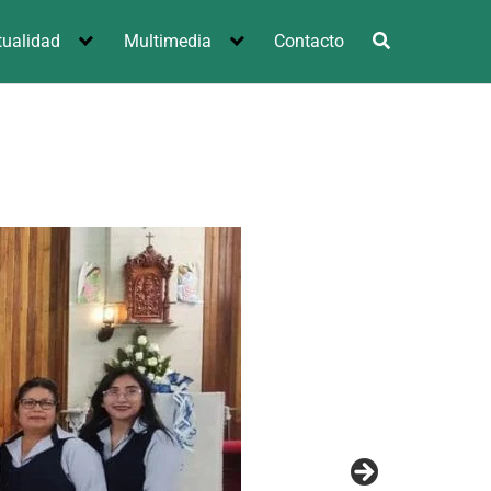
tualidad
Multimedia
Contacto