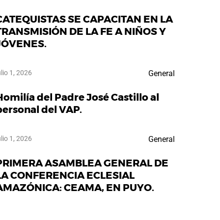
CATEQUISTAS SE CAPACITAN EN LA
TRANSMISIÓN DE LA FE A NIÑOS Y
JÓVENES.
ulio 1, 2026
General
Homilía del Padre José Castillo al
personal del VAP.
ulio 1, 2026
General
PRIMERA ASAMBLEA GENERAL DE
LA CONFERENCIA ECLESIAL
AMAZÓNICA: CEAMA, EN PUYO.