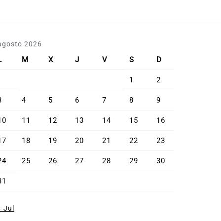
agosto 2026
L
M
X
J
V
S
D
1
2
3
4
5
6
7
8
9
10
11
12
13
14
15
16
17
18
19
20
21
22
23
24
25
26
27
28
29
30
31
« Jul