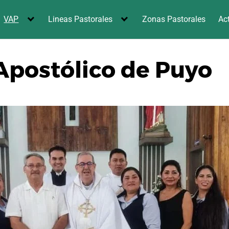
VAP
Lineas Pastorales
Zonas Pastorales
Ac
 Apostólico de Puyo