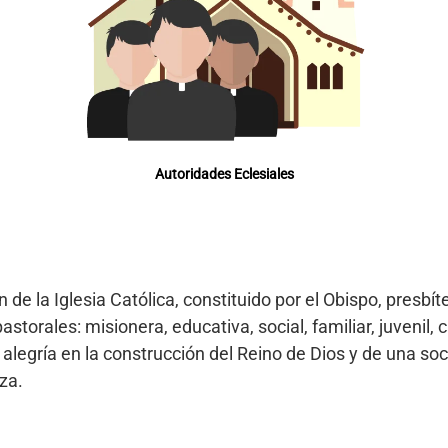
Autoridades Eclesiales
 de la Iglesia Católica, constituido por el Obispo, presbít
orales: misionera, educativa, social, familiar, juvenil, ca
alegría en la construcción del Reino de Dios y de una soci
za.