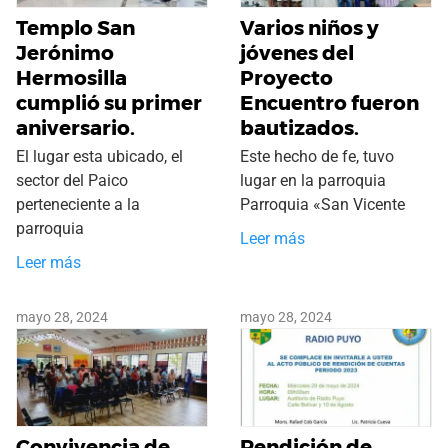
Templo San
Varios niños y
Jerónimo
jóvenes del
Hermosilla
Proyecto
cumplió su primer
Encuentro fueron
aniversario.
bautizados.
El lugar esta ubicado, el
Este hecho de fe, tuvo
sector del Paico
lugar en la parroquia
perteneciente a la
Parroquia «San Vicente
parroquia
Leer más
Leer más
mayo 28, 2024
mayo 28, 2024
Convivencia de
Rendición de