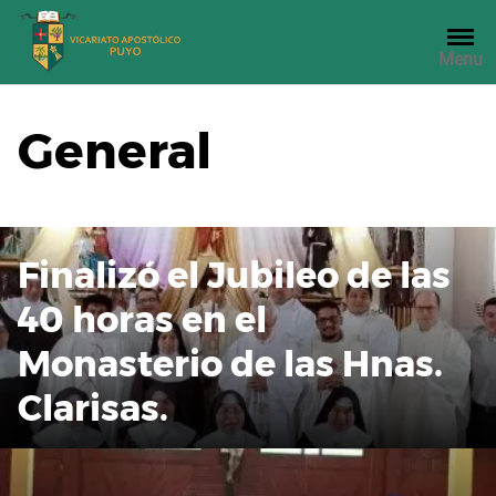
Saltar
al
Menu
contenido
General
Finalizó el Jubileo de las
40 horas en el
Monasterio de las Hnas.
Clarisas.