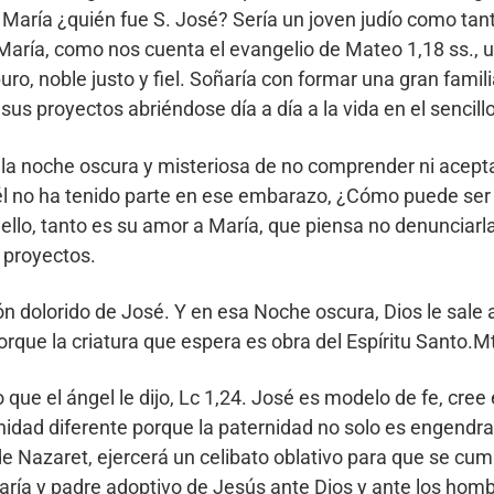
n María ¿quién fue S. José? Sería un joven judío como t
aría, como nos cuenta el evangelio de Mateo 1,18 ss., 
o, noble justo y fiel. Soñaría con formar una gran familia
s sus proyectos abriéndose día a día a la vida en el sencil
ó la noche oscura y misteriosa de no comprender ni acept
l no ha tenido parte en ese embarazo, ¿Cómo puede ser 
 ello, tanto es su amor a María, que piensa no denunciarl
 proyectos.
olorido de José. Y en esa Noche oscura, Dios le sale al f
rque la criatura que espera es obra del Espíritu Santo.Mt
ue el ángel le dijo, Lc 1,24. José es modelo de fe, cree 
nidad diferente porque la paternidad no solo es engendra
 de Nazaret, ejercerá un celibato oblativo para que se c
aría y padre adoptivo de Jesús ante Dios y ante los hom