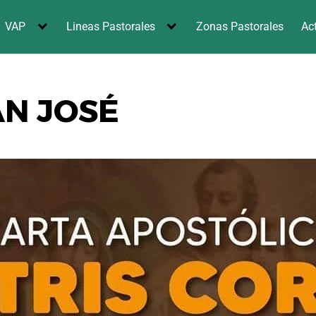
VAP
Lineas Pastorales
Zonas Pastorales
Ac
AN JOSÉ