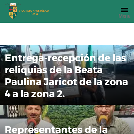
Saltar
al
Menu
contenido
Entrega-recepción de las
reliquias de la Beata
Paulina Jaricot de la zona
4 a la zona 2.
Representantes de la