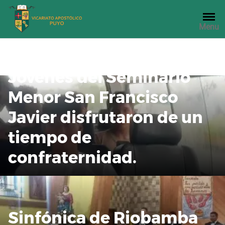
Saltar
al
Menu
contenido
Jóvenes del Seminario
Menor San Francisco
Javier disfrutaron de un
tiempo de
confraternidad.
Sinfónica de Riobamba