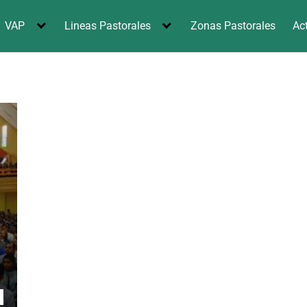
VAP
Lineas Pastorales
Zonas Pastorales
Ac
N