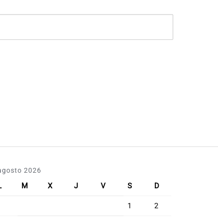
agosto 2026
L
M
X
J
V
S
D
1
2