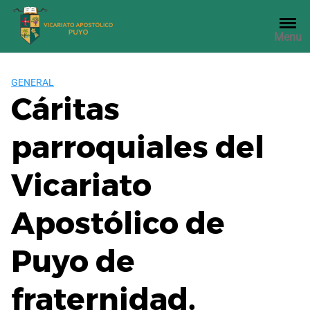
Saltar
al
Menu
contenido
GENERAL
Cáritas
parroquiales del
Vicariato
Apostólico de
Puyo de
fraternidad.