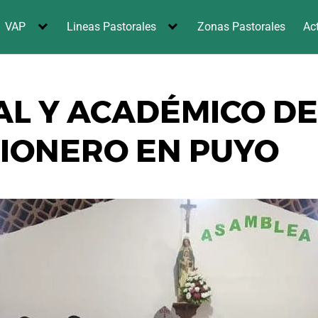
VAP
Lineas Pastorales
Zonas Pastorales
Ac
AL Y ACADÉMICO D
SIONERO EN PUYO