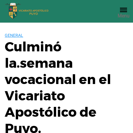
Saltar
al
Menu
contenido
GENERAL
Culminó
la.semana
vocacional en el
Vicariato
Apostólico de
Puyo.