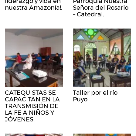
liderazgo y vida en
Parroquia Nuestra
nuestra Amazonía!.
Señora del Rosario
– Catedral.
CATEQUISTAS SE
Taller por el río
CAPACITAN EN LA
Puyo
TRANSMISIÓN DE
LA FE A NIÑOS Y
JÓVENES.