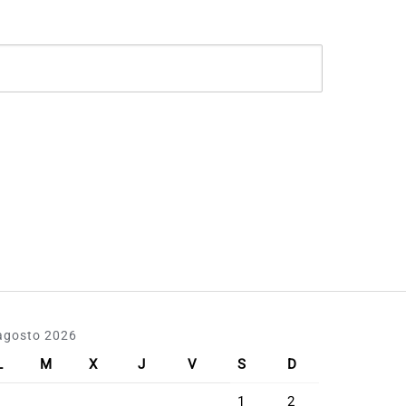
agosto 2026
L
M
X
J
V
S
D
1
2