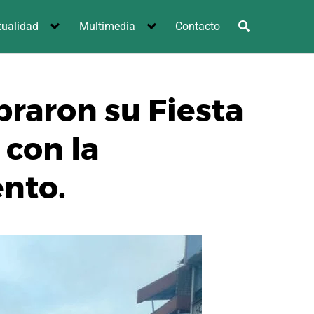
tualidad
Multimedia
Contacto
braron su Fiesta
 con la
nto.