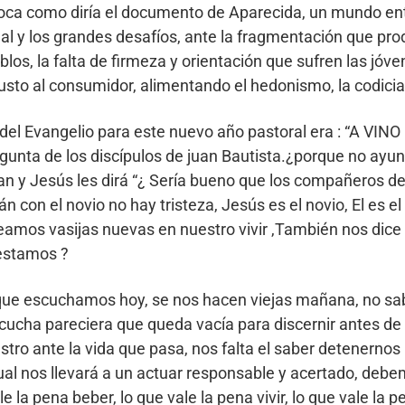
ca como diría el documento de Aparecida, un mundo entr
al y los grandes desafíos, ante la fragmentación que pr
blos, la falta de firmeza y orientación que sufren las jóv
sto al consumidor, alimentando el hedonismo, la codicia 
 del Evangelio para este nuevo año pastoral era : “A V
gunta de los discípulos de juan Bautista.¿porque no ayun
n y Jesús les dirá “¿ Sería bueno que los compañeros del
án con el novio no hay tristeza, Jesús es el novio, El es
eamos vasijas nuevas en nuestro vivir ,También nos dice J
estamos ?
 que escuchamos hoy, se nos hacen viejas mañana, no sab
scucha pareciera que queda vacía para discernir antes de 
tro ante la vida que pasa, nos falta el saber detenerno
al nos llevará a un actuar responsable y acertado, deb
e la pena beber, lo que vale la pena vivir, lo que vale la p