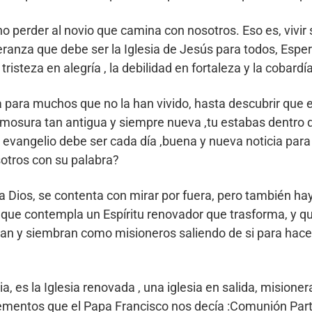
o perder al novio que camina con nosotros. Eso es, vivi
eranza que debe ser la Iglesia de Jesús para todos, Esper
tristeza en alegría , la debilidad en fortaleza y la cobardí
a para muchos que no la han vivido, hasta descubrir que
rmosura tan antigua y siempre nueva ,tu estabas dentro de
u evangelio debe ser cada día ,buena y nueva noticia pa
otros con su palabra?
ios, se contenta con mirar por fuera, pero también hay 
a ,que contempla un Espíritu renovador que trasforma, y 
lan y siembran como misioneros saliendo de si para hace
sia, es la Iglesia renovada , una iglesia en salida, mision
ementos que el Papa Francisco nos decía :Comunión Partic