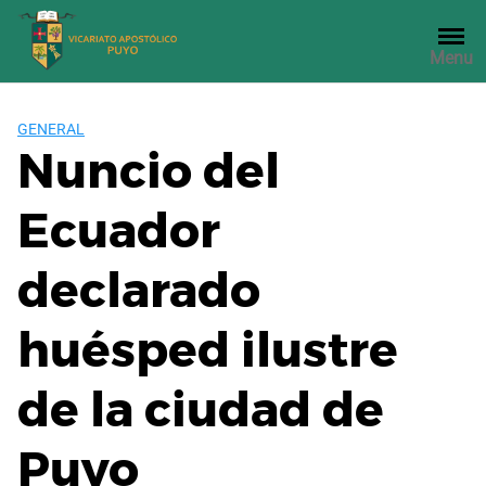
Saltar
al
Menu
contenido
GENERAL
Nuncio del
Ecuador
declarado
huésped ilustre
de la ciudad de
Puyo