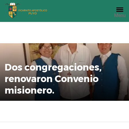
Saltar
al
Menu
contenido
Dos congregaciones,
renovaron Convenio
misionero.