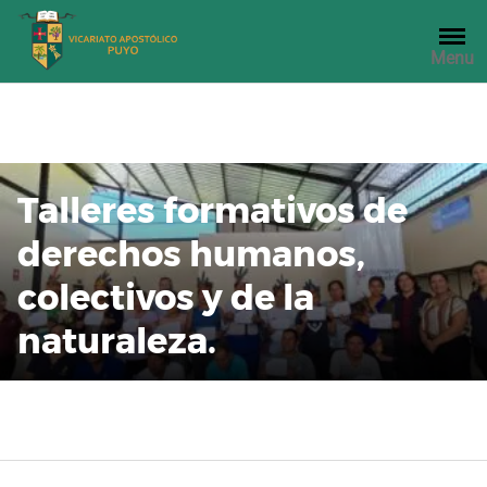
Saltar
al
Menu
contenido
Talleres formativos de
derechos humanos,
colectivos y de la
naturaleza.