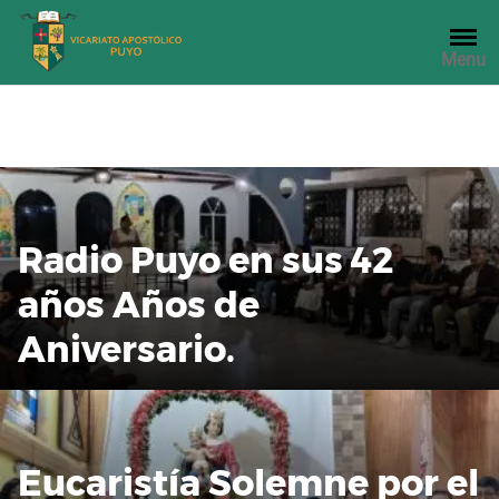
Saltar
al
Menu
contenido
Radio Puyo en sus 42
años Años de
Aniversario.
Eucaristía Solemne por el