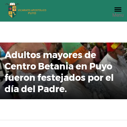
Saltar
al
Menu
contenido
Adultos mayores de
Centro Betania en Puyo
fueron festejados por el
día del Padre.