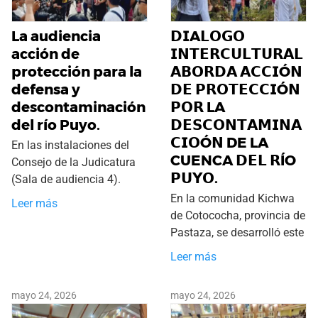
La audiencia
𝗗𝗜A𝗟𝗢𝗚𝗢
acción de
𝗜𝗡𝗧𝗘𝗥𝗖𝗨𝗟𝗧𝗨𝗥𝗔𝗟
protección para la
𝗔𝗕𝗢𝗥𝗗𝗔 𝗔𝗖𝗖𝗜Ó𝗡
defensa y
𝗗𝗘 𝗣𝗥𝗢𝗧𝗘𝗖𝗖𝗜Ó𝗡
descontaminación
𝗣𝗢𝗥 LA
del río Puyo.
𝗗𝗘𝗦𝗖𝗢𝗡𝗧𝗔𝗠𝗜𝗡𝗔
𝗖𝗜𝗢Ó𝗡 DE LA
En las instalaciones del
CUENCA 𝗗𝗘𝗟 𝗥ÍO
Consejo de la Judicatura
𝗣𝗨𝗬𝗢.
(Sala de audiencia 4).
En la comunidad Kichwa
Leer más
de Cotococha, provincia de
Pastaza, se desarrolló este
Leer más
mayo 24, 2026
mayo 24, 2026