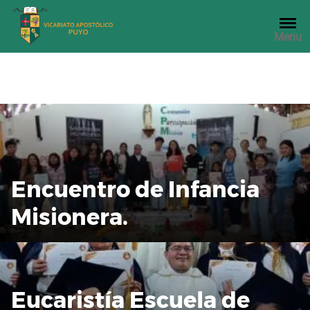
Saltar
al
Menu
contenido
Encuentro de Infancia
Misionera.
Eucaristía Escuela de