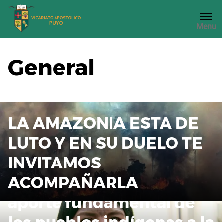
Saltar
al
Menu
contenido
General
LA AMAZONIA ESTA DE
LUTO Y EN SU DUELO TE
INVITAMOS
ACOMPAÑARLA
Patricia Gualinga: “El
aporte fundamental de